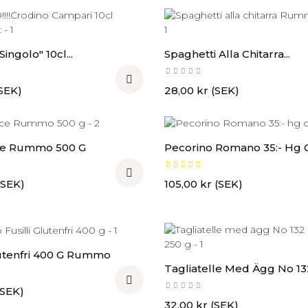
ingolo" 10cl...
Spaghetti Alla Chitarra...

Pris
(SEK)
28,00 kr (SEK)
ce Rummo 500 G
Pecorino Romano 35:- Hg Ca

Pris
(SEK)
105,00 kr (SEK)
lutenfri 400 G Rummo
Tagliatelle Med Ägg No 132

(SEK)
Pris
32,00 kr (SEK)