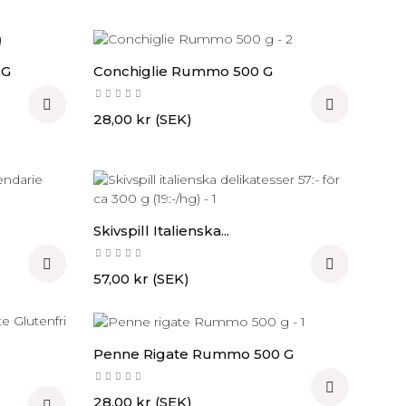
 G
Conchiglie Rummo 500 G


Pris
28,00 kr (SEK)
Skivspill Italienska...


Pris
57,00 kr (SEK)
Penne Rigate Rummo 500 G

Pris
28,00 kr (SEK)
