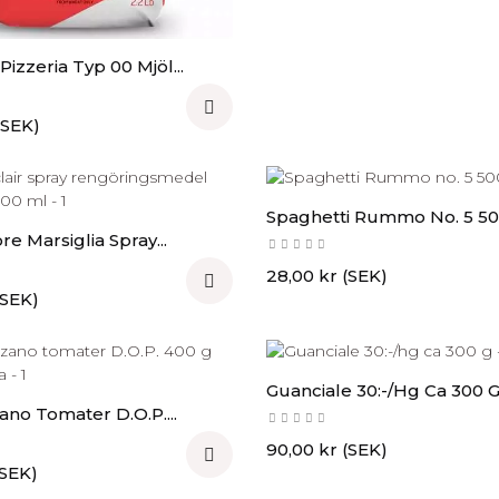
zzeria Typ 00 Mjöl...

(SEK)
Spaghetti Rummo No. 5 50
re Marsiglia Spray...
Pris
28,00 kr (SEK)

(SEK)
Guanciale 30:-/hg Ca 300 
no Tomater D.O.P....
Pris
90,00 kr (SEK)

(SEK)