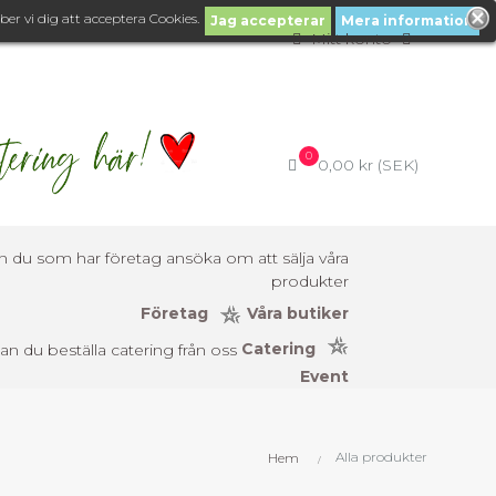
er vi dig att acceptera Cookies.
Jag accepterar
Mera information
Mitt konto
0
0,00 kr (SEK)
Företag
Våra butiker
Catering
Event
Alla produkter
Hem