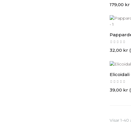
(7)
Caseificio Cavola 993
Pris
179,00 kr
(1)
Cedrata
(3)
Cerasani
Papparde
(11)
Chanteclair
(5)
Cinquina
Pris
32,00 kr 
(1)
Ciobar
(1)
Cipster
Elicoidali
(12)
Citres
Pris
39,00 kr 
(30)
Cordero
(2)
Crodino
(1)
D'Amico
Visar 1-40
(1)
Dal Negro