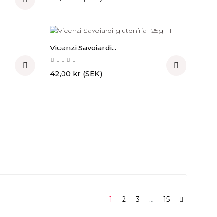
Vicenzi Savoiardi...


Pris
42,00 kr (SEK)
1
2
3
…
15