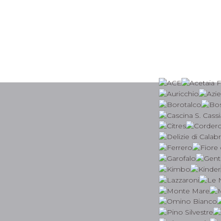
(2)
Dash
(5)
Del Vecchio
(1)
Delizie di Calabria
(1)
Due Vittorie
(2)
Estathè
(1)
Ester
(9)
Fabbri
(4)
Farser
(1)
Felce Azzurra
(1)
Fiore di Puglia
(3)
Fiorentini