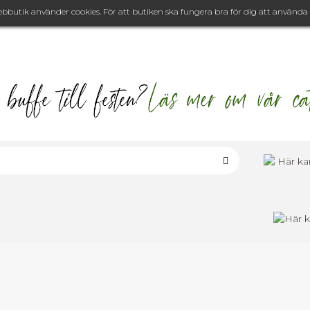
ebbutik använder cookies. För att butiken ska fungera bra för dig att använda b