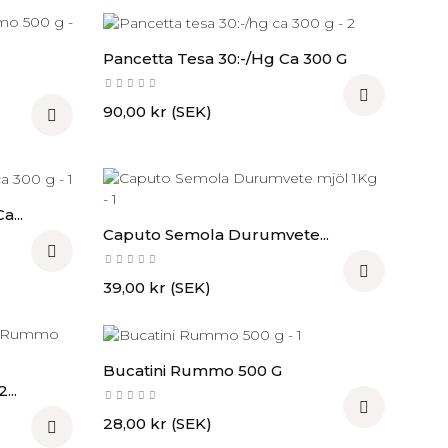
Pancetta Tesa 30:-/hg Ca 300 G

Pris
90,00 kr (SEK)

...
Caputo Semola Durumvete...


Pris
39,00 kr (SEK)
Bucatini Rummo 500 G
...

Pris
28,00 kr (SEK)
