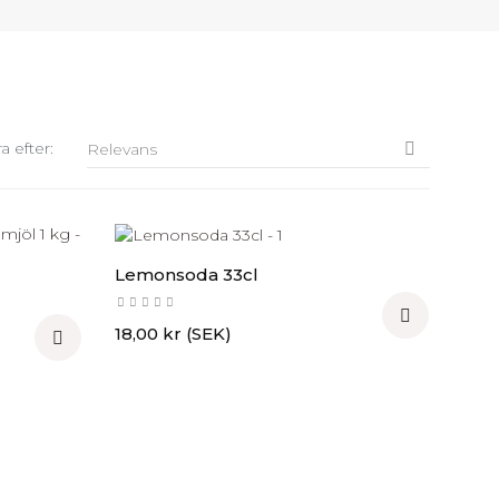
a efter:
Relevans

Lemonsoda 33cl

Pris
18,00 kr (SEK)
