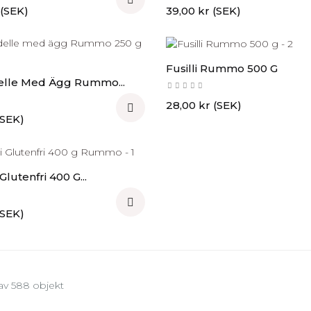
Pris
 (SEK)
39,00 kr (SEK)
Fusilli Rummo 500 G
lle Med Ägg Rummo...
Pris
28,00 kr (SEK)

(SEK)
 Glutenfri 400 G...

(SEK)
 av 588 objekt