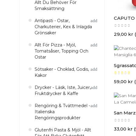
Allt Du Behöver För
Smaksättning
CAPUTO Pi
Antipasti - Ostar,
Charkuterier, Kex & Inlagda
Grönsaker
Pris
29,00 kr 
Allt För Pizza - Mjöl,
Tomatsåser, Topping Och
Ostar
Sgrassato
Sötsaker - Choklad, Godis,
Kakor
Pris
59,00 kr 
Drycker - Läsk, Iste, Juicer,
Fruktdrycker & Kaffe
Rengöring & Tvättmedel -
Italienska
San Marza
Rengöringsprodukter
Pris
33,00 kr 
Glutenfri Pasta & Mjöl - Allt