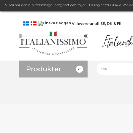
Vi värnar om din personliga integritet och följer EUs regler för GDPR. Vår w
Vi levererar till SE, DK & FI!
Produkter