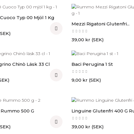
uoco Typ 00 Mjöl 1 Kg
Mezzi Rigatoni Glutenfri...

(SEK)
Pris
39,00 kr (SEK)
rino Chinò Läsk 33 Cl
Baci Perugina 1 St

Pris
(SEK)
9,00 kr (SEK)
e Rummo 500 G
Linguine Glutenfri 400 G

Pris
(SEK)
39,00 kr (SEK)