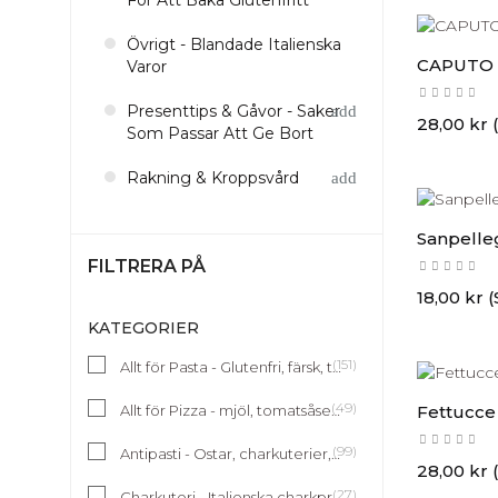
För Att Baka Glutenfritt
Övrigt - Blandade Italienska
CAPUTO C
Varor
Presenttips & Gåvor - Saker
Pris
28,00 kr 
Som Passar Att Ge Bort
Rakning & Kroppsvård
Sanpelleg
FILTRERA PÅ
Pris
18,00 kr 
KATEGORIER
(151)
Allt för Pasta - Glutenfri, färsk, torkad pasta & pastamjöl
(49)
Allt för Pizza - mjöl, tomatsåser, topping och ostar
Fettucc
(99)
Antipasti - Ostar, charkuterier, kex & inlagda grönsaker
Pris
28,00 kr 
(27)
Charkuteri - Italienska charkprodukter