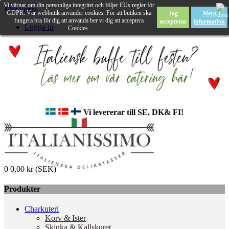
Vi värnar om din personliga integritet och följer EUs regler för
Mitt konto
GDPR. Vår webbutik använder cookies. För att butiken ska
Jag
Mera
fungera bra för dig att använda ber vi dig att acceptera
accepterar
information
Logga in
Cookies.
Vi levererar till SE, DK& FI!
0
0,00 kr (SEK)
Produkter
Charkuteri
Korv & Ister
Skinka & Kallskuret