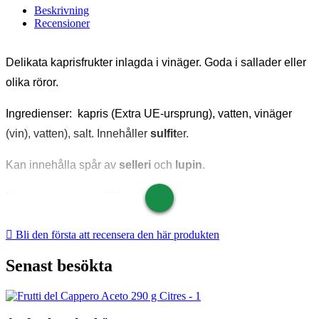
Beskrivning
Recensioner
Delikata kaprisfrukter inlagda i vinäger. Goda i sallader eller
olika röror.
Ingredienser: kapris (Extra UE-ursprung), vatten, vinäger
(vin), vatten), salt. Innehåller
sulfit
er.
Kan innehålla spår av
selleri
och
lupin
.
Näringsvärden per 100 g:
Energi 144 kJ 34 kcal

Bli den första att recensera den här produkten
Fett 0,7 g
Senast besökta
varav mättat 0,3 g