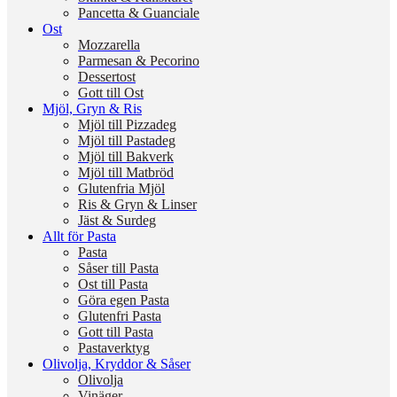
Pancetta & Guanciale
Ost
Mozzarella
Parmesan & Pecorino
Dessertost
Gott till Ost
Mjöl, Gryn & Ris
Mjöl till Pizzadeg
Mjöl till Pastadeg
Mjöl till Bakverk
Mjöl till Matbröd
Glutenfria Mjöl
Ris & Gryn & Linser
Jäst & Surdeg
Allt för Pasta
Pasta
Såser till Pasta
Ost till Pasta
Göra egen Pasta
Glutenfri Pasta
Gott till Pasta
Pastaverktyg
Olivolja, Kryddor & Såser
Olivolja
Vinäger