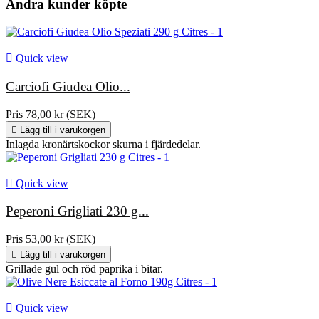
Kolhydrater 3,9 g varav
Andra kunder köpte
sockerarter 0,3 g

Quick view
Protein 1,7 g
Carciofi Giudea Olio...
Salt 6 g
Pris
78,00 kr (SEK)

Lägg till i varukorgen
Inlagda kronärtskockor skurna i fjärdedelar.

Quick view
Peperoni Grigliati 230 g...
Pris
53,00 kr (SEK)

Lägg till i varukorgen
Grillade gul och röd paprika i bitar.

Quick view