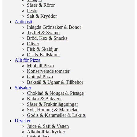
Såser & Röror
Pesto
Salt & Kryddor
Antipasti
Inlagda Grönsaker & Bönor
Tryffel & Svamp
Bröd, Kex & Snacks
Oliver
Fisk & Skaldjur
Ost & Kallskuret
Allt för Pizza
Mjöl till Pizza
Konserverade tomater
Gott på Pizza
Bakstål & Ugnar & Tillbehör
Sötsaker
Choklad & Nougat & Pistage
Kakor & Bakverk
Såser & Fruktinläggningar
Sylt, Honung & Marmelad
Godis & Karameller & Lakrits
Drycker
Juice & Saft & Vatten
Alkoholfria drycker