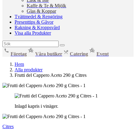
Läsk & Iste
Kaffe & Te & Mjölk
Glas & Koppar
Tvättmedel & Rengöring
Presenttips & Gåvor
Rakning & Kroppsvård
Visa alla Produkter
Företag
Våra butiker
Catering
Event
Hem
Alla produkter
Frutti del Cappero Aceto 290 g Citres
Inlagd kapris i vinäger.
Citres