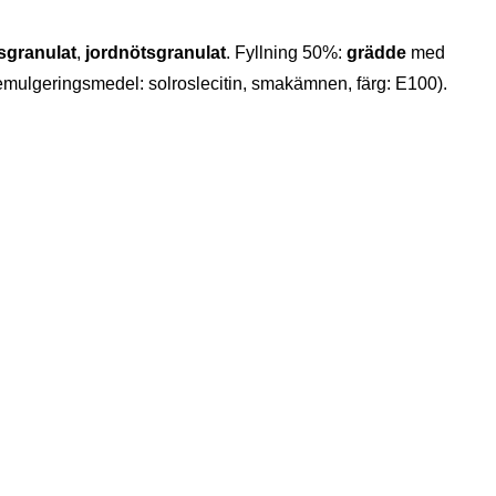
sgranulat
,
jordnötsgranulat
. Fyllning 50%:
grädde
med
 emulgeringsmedel: solroslecitin, smakämnen, färg: E100).