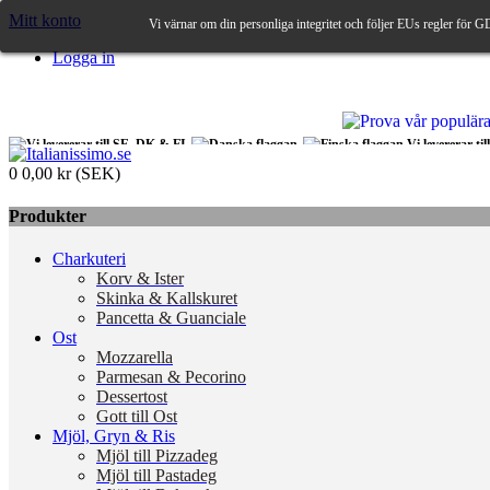
Mitt konto
Vi värnar om din personliga integritet och följer EUs regler för G
Logga in
Vi levererar ti
0
0,00 kr (SEK)
Produkter
Charkuteri
Korv & Ister
Skinka & Kallskuret
Pancetta & Guanciale
Ost
Mozzarella
Parmesan & Pecorino
Dessertost
Gott till Ost
Mjöl, Gryn & Ris
Mjöl till Pizzadeg
Mjöl till Pastadeg