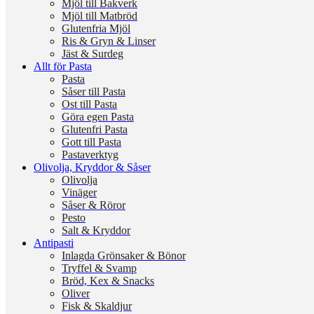
Mjöl till Bakverk
Mjöl till Matbröd
Glutenfria Mjöl
Ris & Gryn & Linser
Jäst & Surdeg
Allt för Pasta
Pasta
Såser till Pasta
Ost till Pasta
Göra egen Pasta
Glutenfri Pasta
Gott till Pasta
Pastaverktyg
Olivolja, Kryddor & Såser
Olivolja
Vinäger
Såser & Röror
Pesto
Salt & Kryddor
Antipasti
Inlagda Grönsaker & Bönor
Tryffel & Svamp
Bröd, Kex & Snacks
Oliver
Fisk & Skaldjur