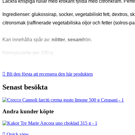
Läckra krispiga rullar med krokant fyllda med citronkräm. Perfekt 
Ingredienser: glukossirap, socker, vegetabiliskt fett, dextros,
citronsmak (raffinerade vegetabiliska oljor och fetter (solros-p
Kan innehålla spår av:
nötter
,
sesam
frön.
Näringsvärde per 100 g:
Energi 2211 kJ 529 kcal

Bli den första att recensera den här produkten
Fett 30 g
Senast besökta
varav mättat 8 g
Kolhydrat 59 g
Andra kunder köpte
varav sockerarter 22 g
Fiber 1,2 g

Quick view