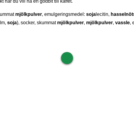
när du vill ha en godbit till kaffet.
 skummat
mjölkpulver
, emulgeringsmedel:
soja
lecitin,
hasselnöt
alm,
soja
), socker, skummat
mjölkpulver
,
mjölkpulver
,
vassle
,