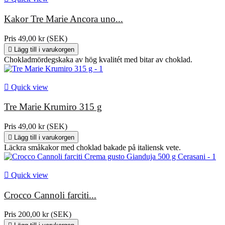
Kakor Tre Marie Ancora uno...
Protein 5,2 g
Pris
49,00 kr (SEK)
Salt 0,52 g

Lägg till i varukorgen
Chokladmördegskaka av hög kvalitét med bitar av choklad.

Quick view
Tre Marie Krumiro 315 g
Pris
49,00 kr (SEK)

Lägg till i varukorgen
Läckra småkakor med choklad bakade på italiensk vete.

Quick view
Crocco Cannoli farciti...
Pris
200,00 kr (SEK)