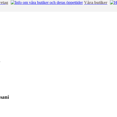
retag
Våra butiker
asani