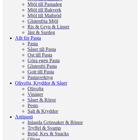
Mjöl till Pastadeg
Mjöl till Bakverk
Mjöl till Matbröd
Glutenfria Mjöl
Ris & Gryn & Linser
Jäst & Surdeg
Allt för Pasta
Pasta
Såser till Pasta
Ost till Pasta
Göra egen Pasta
Glutenfri Pasta
Gott till Pasta
Pastaverktyg
Olivolja, Kryddor & Såser
Olivolja
Vinäger
Såser & Röror
Pesto
Salt & Kryddor
Antipasti
Inlagda Grönsaker & Bönor
Tryffel & Svamp
Bröd, Kex & Snacks
Oliver