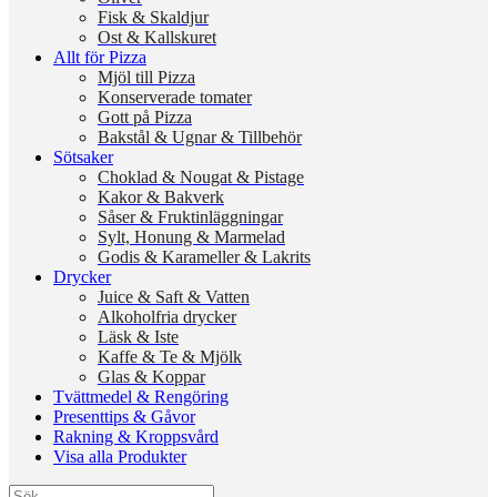
Fisk & Skaldjur
Ost & Kallskuret
Allt för Pizza
Mjöl till Pizza
Konserverade tomater
Gott på Pizza
Bakstål & Ugnar & Tillbehör
Sötsaker
Choklad & Nougat & Pistage
Kakor & Bakverk
Såser & Fruktinläggningar
Sylt, Honung & Marmelad
Godis & Karameller & Lakrits
Drycker
Juice & Saft & Vatten
Alkoholfria drycker
Läsk & Iste
Kaffe & Te & Mjölk
Glas & Koppar
Tvättmedel & Rengöring
Presenttips & Gåvor
Rakning & Kroppsvård
Visa alla Produkter