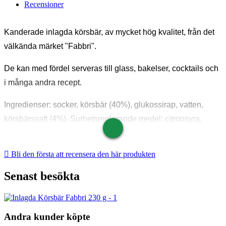
Recensioner
Kanderade inlagda körsbär, av mycket hög kvalitet, från det
välkända märket "Fabbri".
De kan med fördel serveras till glass, bakelser, cocktails och
i många andra recept.
Ingredienser: socker, körsbär (40%), glukossirap, vatten,
körsbärssaft (4%). Surhetsreglerande medel: citronsyra.
Aromer och färgämne: antocyaner.

Bli den första att recensera den här produkten
Kan innehålla fragment av eller hela körsbärskärnor.
Senast besökta
Näringsvärde per 100 g:
Energi 1160 kJ 273 kcal
Andra kunder köpte
Fett mindre än 0,5 g