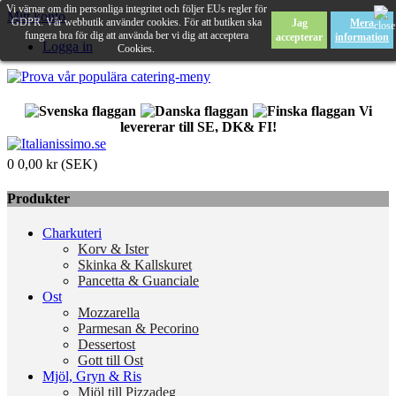
Vi värnar om din personliga integritet och följer EUs regler för
Mitt konto
GDPR. Vår webbutik använder cookies. För att butiken ska
Jag
Mera
fungera bra för dig att använda ber vi dig att acceptera
accepterar
information
Logga in
Cookies.
Vi
levererar till SE, DK& FI!
0
0,00 kr (SEK)
Produkter
Charkuteri
Korv & Ister
Skinka & Kallskuret
Pancetta & Guanciale
Ost
Mozzarella
Parmesan & Pecorino
Dessertost
Gott till Ost
Mjöl, Gryn & Ris
Mjöl till Pizzadeg