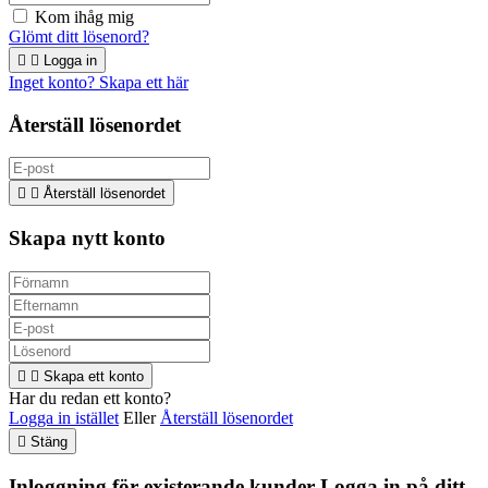
Kom ihåg mig
Glömt ditt lösenord?


Logga in
Inget konto? Skapa ett här
Återställ lösenordet


Återställ lösenordet
Skapa nytt konto


Skapa ett konto
Har du redan ett konto?
Logga in istället
Eller
Återställ lösenordet

Stäng
Inloggning för existerande kunder
Logga in på ditt