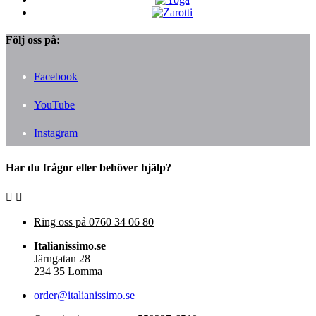
Följ oss på:
Facebook
YouTube
Instagram
Har du frågor eller behöver hjälp?


Ring oss på
0760 34 06 80
Italianissimo.se
Järngatan 28
234 35 Lomma
order@italianissimo.se