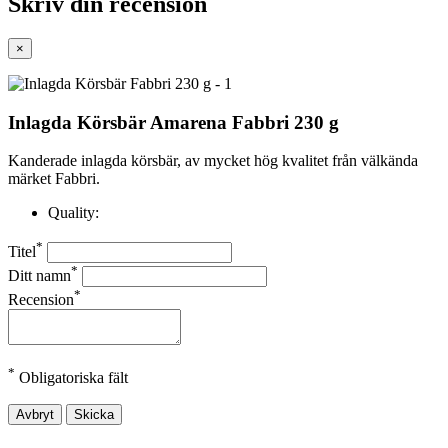
Skriv din recension
×
Inlagda Körsbär Amarena Fabbri 230 g
Kanderade inlagda körsbär, av mycket hög kvalitet från välkända
märket Fabbri.
Quality:
*
Titel
*
Ditt namn
*
Recension
*
Obligatoriska fält
Avbryt
Skicka