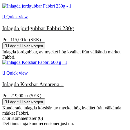
Varav mättat 0 g

Quick view
Kolhydrat 67 g
Inlagda jordgubbar Fabbri 230g
Varav sockerarter 61 g
Pris
115,00 kr (SEK)

Lägg till i varukorgen
Protein mindre än 0,5 g
Inlagda jordgubbar, av mycket hög kvalitet från välkända märket
Fabbri.
Salt 0,03 g

Quick view
Inlagda Körsbär Amarena...
Pris
219,00 kr (SEK)

Lägg till i varukorgen
Kanderade inlagda körsbär, av mycket hög kvalitet från välkända
märket Fabbri.
chat
Kommentarer (0)
Det finns inga kundrecensioner just nu.