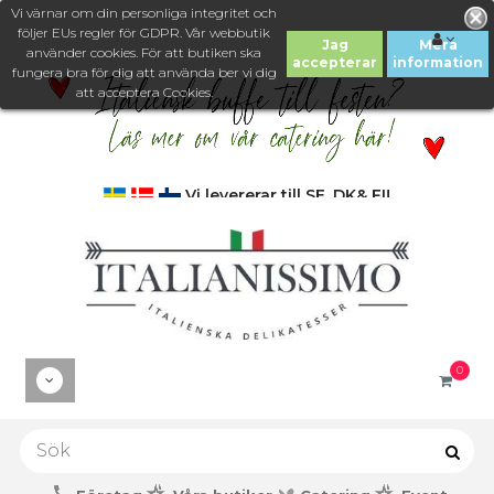
Vi värnar om din personliga integritet och
följer EUs regler för GDPR. Vår webbutik
Jag
Mera
använder cookies. För att butiken ska
accepterar
information
fungera bra för dig att använda ber vi dig
att acceptera Cookies.
Vi levererar till SE, DK& FI!
0