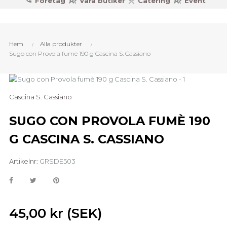
Företag
Våra butiker
Catering
Event
Hem
Alla produkter
Sugo con Provola fumè 190 g Cascina S. Cassiano
Cascina S. Cassiano
SUGO CON PROVOLA FUMÈ 190
G CASCINA S. CASSIANO
Artikelnr:
GRSDE503
45,00 kr (SEK)