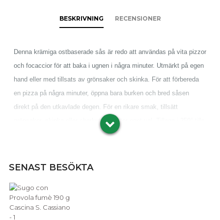
BESKRIVNING
RECENSIONER
Denna krämiga ostbaserade sås är redo att användas på vita pizzor
och focaccior för att baka i ugnen i några minuter. Utmärkt på egen
hand eller med tillsats av grönsaker och skinka. För att förbereda
en pizza på några minuter, öppna bara burken och bred såsen
direkt på den utkavlade degen. För en rikare smak, tillsätt
grönsaker, skinka eller charkuterier efter eget val. Tillaga i 250° tills
den är helt genomgräddad.
Ingredienser: tomatmassa 60%, provola 12% (innehåller
mjölk
),
SENAST BESÖKTA
vatten, olivolja, lök, solrosfröolja, socker, dubbelkoncentrerad tomat
2%, salt, stärkelse, surhetsreglerande medel: mjölksyra,
vegetabilisk fiber, vitpeppar, naturliga smakämnen. Kan innehålla
fisk
,
ägg
,
selleri
,
soja
,
nötter
,
senap
,
svaveldioxid
Tomaternas