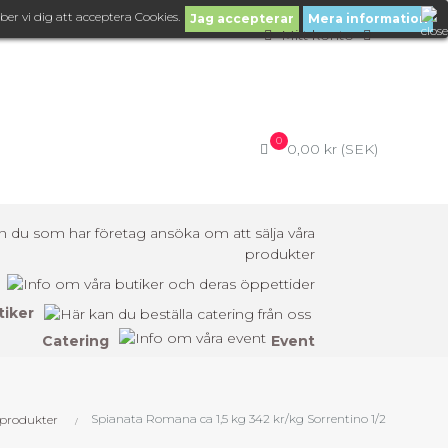
er vi dig att acceptera Cookies.
Jag accepterar
Mera information
Mitt konto
0
0,00 kr (SEK)
tiker
Catering
Event
Spianata Romana ca 1,5 kg 342 kr/kg Sorrentino 1/2
 produkter