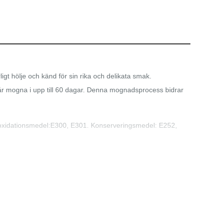
igt hölje och känd för sin rika och delikata smak.
år mogna i upp till 60 dagar. Denna mognadsprocess bidrar
ntioxidationsmedel:E300, E301. Konserveringsmedel: E252,