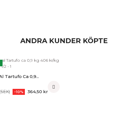
39,6 g
13,4 g
0,7 g
ANDRA KUNDER KÖPTE
0,2 g
28 g
4,5 g
l Tartufo Ca 0,9...

Pris
364,50 kr
(SEK)
−10%