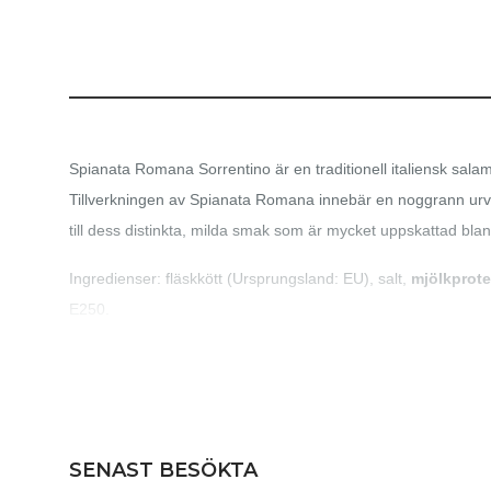
Spianata Romana Sorrentino är en traditionell italiensk salami
Tillverkningen av Spianata Romana innebär en noggrann urva
till dess distinkta, milda smak som är mycket uppskattad bla
Ingredienser: fläskkött (Ursprungsland: EU), salt,
mjölkprote
E250.
Glutenfri. Hölje ej ätbart.
Näringsvärden per 100 g
SENAST BESÖKTA
■
Energi
19