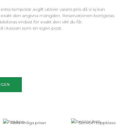
extra temporär avgift utöver varans pris då vi ej kan
 är exakt den angivna mängden. Reservationen korrigeras
ebiteras endast för exakt den vikt du får.
ill i kassan som en egen post.
RGEN
Alltid rimliga priser
Service i toppklass