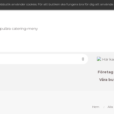
ebbutik använder cookies. För att butiken ska fungera bra för dig att använda b
Vi levererar till SE, DK & FI!
Företag
Våra bu
Hem
Alla