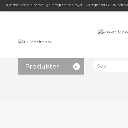
Vi värnar om din personliga integritet och följer EUs regler för GDPR. Vår w
Produkter