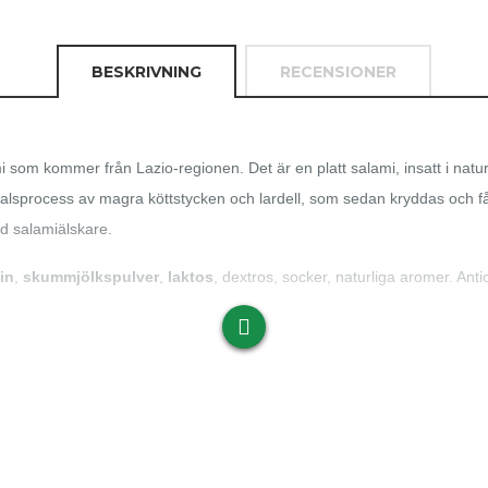
BESKRIVNING
RECENSIONER
 som kommer från Lazio-regionen. Det är en platt salami, insatt i naturl
lsprocess av magra köttstycken och lardell, som sedan kryddas och f
nd salamiälskare.
in
,
skummjölkspulver
,
laktos
, dextros, socker, naturliga aromer. A
53 kJ 471 kcal