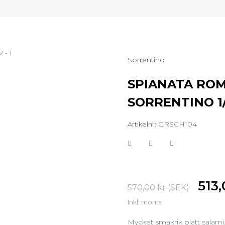
Sorrentino
SPIANATA ROMA
SORRENTINO 1
GRSCH104
Artikelnr:
513,
570,00 kr (SEK)
Inkl. moms
Mycket smakrik platt salami