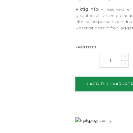
Viktig info!
Vi reserverar en 
garantera att vikten du får
efter varan packats och du d
Reservationsavgiften läggs t
KVANTITET
LÄGG TILL I VARUKO
Frakt från 59 kr