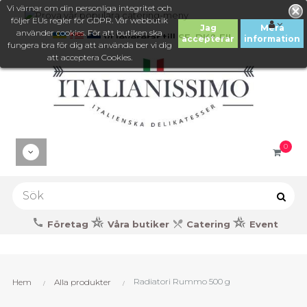
Vi värnar om din personliga integritet och
följer EUs regler för GDPR. Vår webbutik
Jag
Mera
använder cookies. För att butiken ska
Vi levererar till SE, DK& FI!
accepterar
information
fungera bra för dig att använda ber vi dig
att acceptera Cookies.
0
Företag
Våra butiker
Catering
Event
Radiatori Rummo 500 g
Hem
Alla produkter