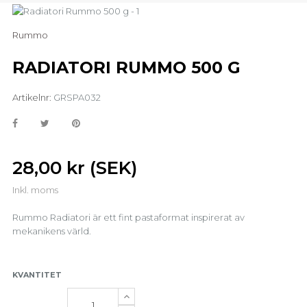
Rummo
RADIATORI RUMMO 500 G
Artikelnr:
GRSPA032
28,00 kr (SEK)
Inkl. moms
Rummo Radiatori är ett fint pastaformat inspirerat av
mekanikens värld.
KVANTITET