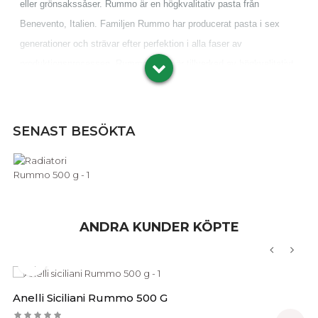
eller grönsakssåser. Rummo är en högkvalitativ pasta från
Benevento, Italien. Familjen Rummo har producerat pasta i sex
generationer och strävar efter perfektion i alla faser av
produktionsprocessen. Rummo pasta är tillverkad av högkvalitativt
durumvete
och har en unik konsistens och enastående
matlagningsprestanda.
SENAST BESÖKTA
Bronsvalsarna som används gör dessutom att pastan får en
porösare yta som fångar och förstärker alla kryddor och smaker.
Rummo pasta är älskad av kockar och matentusiaster världen över.
Ingredienser:
durumvete
.
ANDRA KUNDER KÖPTE
Förvaras torrt i rumstemperatur.

‹
›
Näringsvärde per100 g
Anelli Siciliani Rummo 500 G
■
Energi
1510 kJ 356 kcal