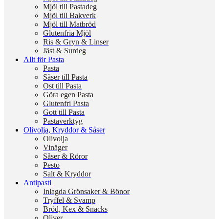
Mjöl till Pastadeg
Mjöl till Bakverk
Mjöl till Matbröd
Glutenfria Mjöl
Ris & Gryn & Linser
Jäst & Surdeg
Allt för Pasta
Pasta
Såser till Pasta
Ost till Pasta
Göra egen Pasta
Glutenfri Pasta
Gott till Pasta
Pastaverktyg
Olivolja, Kryddor & Såser
Olivolja
Vinäger
Såser & Röror
Pesto
Salt & Kryddor
Antipasti
Inlagda Grönsaker & Bönor
Tryffel & Svamp
Bröd, Kex & Snacks
Oliver