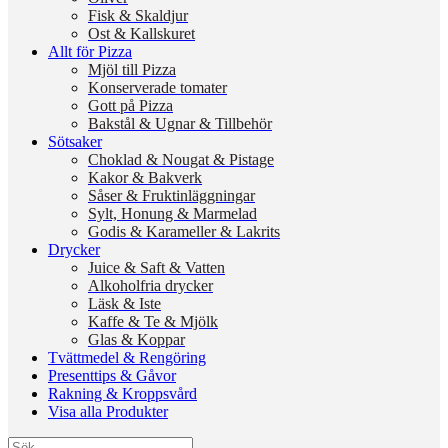
Fisk & Skaldjur
Ost & Kallskuret
Allt för Pizza
Mjöl till Pizza
Konserverade tomater
Gott på Pizza
Bakstål & Ugnar & Tillbehör
Sötsaker
Choklad & Nougat & Pistage
Kakor & Bakverk
Såser & Fruktinläggningar
Sylt, Honung & Marmelad
Godis & Karameller & Lakrits
Drycker
Juice & Saft & Vatten
Alkoholfria drycker
Läsk & Iste
Kaffe & Te & Mjölk
Glas & Koppar
Tvättmedel & Rengöring
Presenttips & Gåvor
Rakning & Kroppsvård
Visa alla Produkter