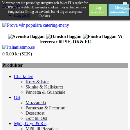
Vi värnar om din personliga integritet och följer EUs regler för
Mitt konto
GDPR. Vår webbutik använder cookies. För att butiken ska
Jag
Mera
fungera bra för dig att använda ber vi dig att acceptera
accepterar
information
Logga in
Cookies.
Vi
levererar till SE, DK& FI!
0
0,00 kr (SEK)
Produkter
Charkuteri
Korv & Ister
Skinka & Kallskuret
Pancetta & Guanciale
Ost
Mozzarella
Parmesan & Pecorino
Dessertost
Gott till Ost
Mjöl, Gryn & Ris
Mjöl till Pizzadeg