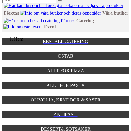
Företag
Våra butiker
Catering
Event
Hem
BESTÄLL CATERING
OSTAR
ALLT FÖR PIZZA
ALLT FÖR PASTA
OLIVOLJA, KRYDDOR & SÅSER
ANTIPASTI
DESSERT& SÖTSAKER